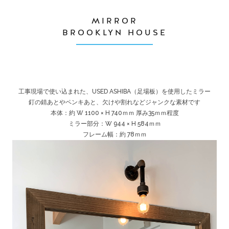
MIRROR
BROOKLYN HOUSE
工事現場で使い込まれた、USED ASHIBA（足場板）を使用したミラー
釘の錆あとやペンキあと、欠けや割れなどジャンクな素材です
本体：約 W 1100 × H 740ｍｍ 厚み35ｍｍ程度
ミラー部分：W 944 × H 584ｍｍ
フレーム幅：約 78ｍｍ