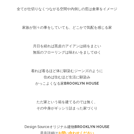
全てが仕切りなくつながる空間や内倒しの窓は倉庫をイメージ
家族が別々の事をしていても、どこかで気配を感じる家
月日を経れば黒皮のアイアンは錆をまとい
無垢のフローリングは味わいをましてゆく
着れば着るほど体に馴染むジーンズのように
住めば住むほど生活に馴染み
かっこよくなる家
BROOKLYN HOUSE
ただ家という箱を建てるのでは無く、
その中身がギッシリ詰まった家づくり
Design Sourceオリジナル建物
BROOKLYN HOUSE
是非詳細は
お問い合わせください